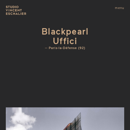
infos
menu
fermer
images
Blackpearl
Uffici
Paris-la-Défense (92)