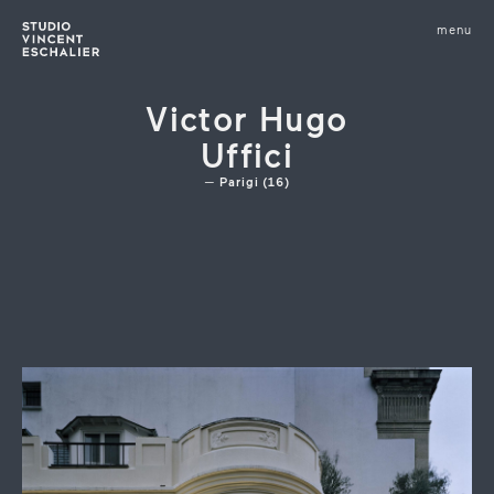
infos
menu
fermer
images
Victor Hugo
Uffici
Parigi (16)