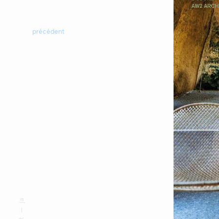
précédent
ja
—