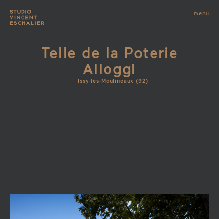
infos
menu
fermer
images
Telle de la Poterie
Alloggi
Issy-les-Moulineaux (92)