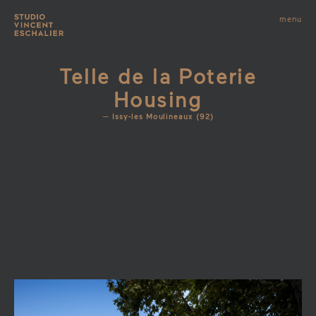
infos
menu
fermer
images
Telle de la Poterie
Housing
Issy-les Moulineaux (92)