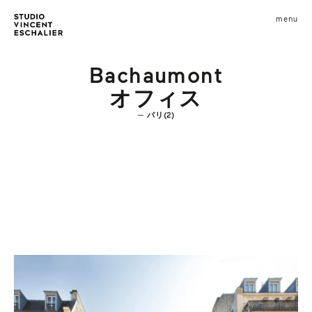
infos
menu
fermer
images
Bachaumont
オフィス
パリ(2)