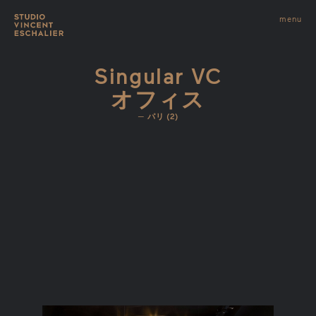
infos
menu
fermer
images
Singular VC
オフィス
パリ (2)