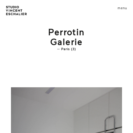
infos
menu
fermer
images
Perrotin
Galerie
Paris (3)