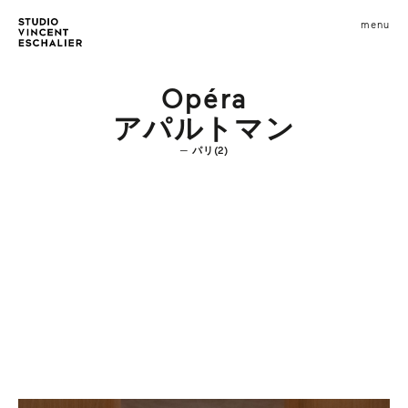
infos
menu
fermer
images
Opéra
アパルトマン
パリ(2)