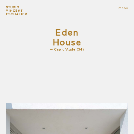
infos
menu
fermer
images
Eden
House
Cap d'Agde (34)