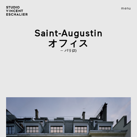
infos
menu
fermer
images
Saint-Augustin
オフィス
パリ(2)